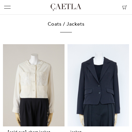
Coats / Jackets
【sold out】short jacket
jacket