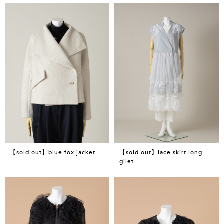
【sold out】blue fox jacket
【sold out】lace skirt long
gilet