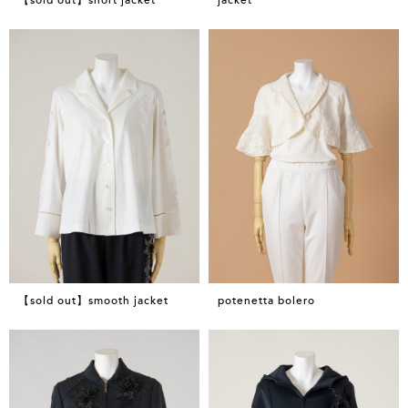
【sold out】smooth jacket
potenetta bolero