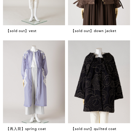
【sold out】vest
【sold out】down jacket
【再入荷】spring coat
【sold out】quilted coat