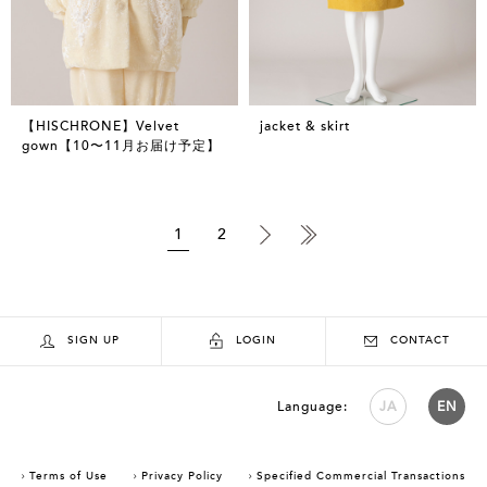
【HISCHRONE】Velvet
jacket & skirt
gown【10〜11月お届け予定】
1
2
SIGN UP
LOGIN
CONTACT
Language:
JA
EN
Terms of Use
Privacy Policy
Specified Commercial Transactions