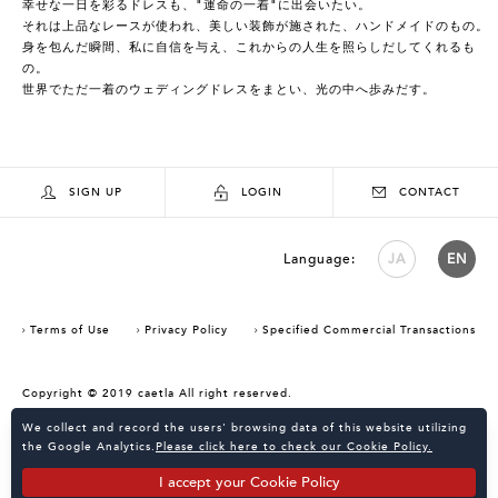
幸せな一日を彩るドレスも、"運命の一着"に出会いたい。
それは上品なレースが使われ、美しい装飾が施された、ハンドメイドのもの。
身を包んだ瞬間、私に自信を与え、これからの人生を照らしだしてくれるも
の。
世界でただ一着のウェディングドレスをまとい、光の中へ歩みだす。
SIGN UP
LOGIN
CONTACT
Language:
JA
EN
Terms of Use
Privacy Policy
Specified Commercial Transactions
Copyright © 2019 caetla All right reserved.
Consent Confirmation for Use of Cookies
We collect and record the users' browsing data of this website utilizing
the Google Analytics.
Please click here to check our Cookie Policy.
I accept your Cookie Policy