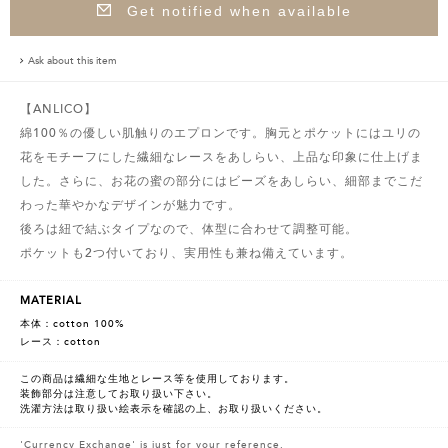
Get notified when available
Ask about this item
【ANLICO】
綿100％の優しい肌触りのエプロンです。胸元とポケットにはユリの
花をモチーフにした繊細なレースをあしらい、上品な印象に仕上げま
した。さらに、お花の蜜の部分にはビーズをあしらい、細部までこだ
わった華やかなデザインが魅力です。
後ろは紐で結ぶタイプなので、体型に合わせて調整可能。
ポケットも2つ付いており、実用性も兼ね備えています。
MATERIAL
本体：cotton 100%
レース：cotton
この商品は繊細な生地とレース等を使用しております。
装飾部分は注意してお取り扱い下さい。
洗濯方法は取り扱い絵表示を確認の上、お取り扱いください。
'Currency Exchange' is just for your reference.