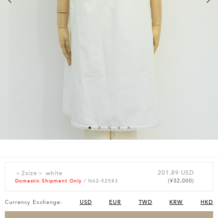
201.89 USD
＜2size＞ white
(¥32,000)
Domestic Shipment Only
/ N62-52583
Currency Exchange:
USD
EUR
TWD
KRW
HKD