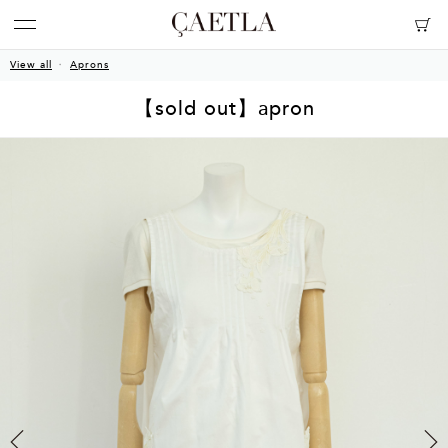
View all
Aprons
【sold out】apron