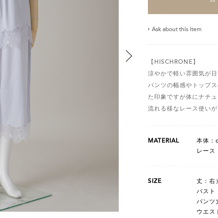
Ask about this item
【HISCHRONE】
涼やかで軽い雰囲気が日
パンツの幅感やトップス
た印象ですが体にナチュ
流れる様なレース使いが
MATERIAL
本体：co
レース：n
SIZE
丈：右）
バスト：
パンツ丈
ウエスト