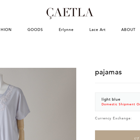
SHION
GOODS
Erlynne
Lace Art
ABOUT
pajamas
light blue
Domestic Shipment O
Currency Exchange: