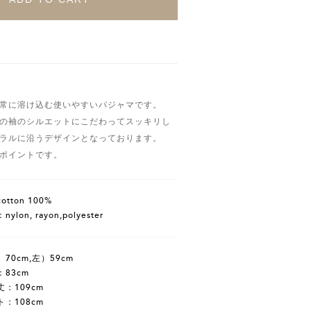
常に溶け込む使いやすいパジャマです。
の袖のシルエットにこだわってスッキリし
ラルに沿うデザインとなっております。
ポイントです。
tton 100%
ylon, rayon,polyester
70cm,左）59cm
83cm
：109cm
：108cm