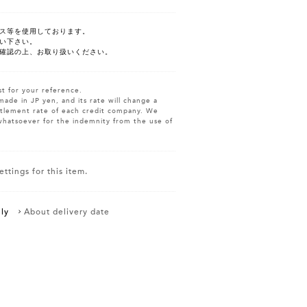
ス等を使用しております。
い下さい。
確認の上、お取り扱いください。
st for your reference.
made in JP yen, and its rate will change a
ettlement rate of each credit company. We
whatsoever for the indemnity from the use of
ttings for this item.
ly
About delivery date