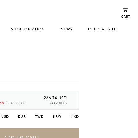
CART
SHOP LOCATION
NEWS
OFFICIAL SITE
266.74 USD
(¥42,000)
nly
/ H41-22411
USD
EUR
TWD
KRW
HKD
ADD TO CART