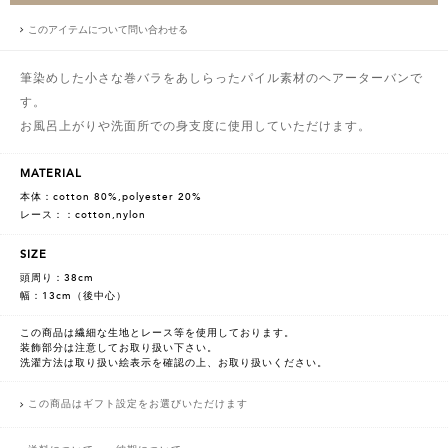
このアイテムについて問い合わせる
筆染めした小さな巻バラをあしらったパイル素材のヘアーターバンで
す。
お風呂上がりや洗面所での身支度に使用していただけます。
MATERIAL
本体：cotton 80%,polyester 20%
レース：：cotton,nylon
SIZE
頭周り：38cm
幅：13cm（後中心）
この商品は繊細な生地とレース等を使用しております。
装飾部分は注意してお取り扱い下さい。
洗濯方法は取り扱い絵表示を確認の上、お取り扱いください。
この商品はギフト設定をお選びいただけます