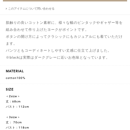
このアイテムについて問い合わせる
肌触りの良いコットン素材に、様々な幅のピンタックやギャザー等を
組み合わせて作り上げたヨークがポイントです。
ボタンの開け方によってクラシックにもカジュアルにも着ていただけ
ます。
パンツともコーディネートしやすい丈感に仕立て上げました。
※blackは実際はダークグレーに近いお色味となっています。
MATERIAL
cotton100%
SIZE
＜2size＞
丈：68cm
バスト：112cm
＜3size＞
丈： 70cm
バスト：118cm