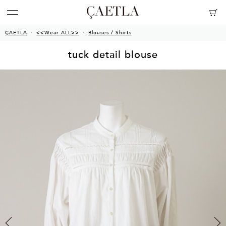
ÇAETLA
<<Wear ALL>>
Blouses / Shirts
tuck detail blouse