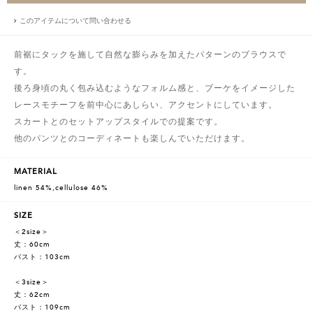
このアイテムについて問い合わせる
前裾にタックを施して自然な膨らみを加えたパターンのブラウスで
す。
後ろ身頃の丸く包み込むようなフォルム感と、ブーケをイメージした
レースモチーフを前中心にあしらい、アクセントにしています。
スカートとのセットアップスタイルでの提案です。
他のパンツとのコーディネートも楽しんでいただけます。
MATERIAL
linen 54%,cellulose 46%
SIZE
＜2size＞
丈：60cm
バスト：103cm
＜3size＞
丈：62cm
バスト：109cm