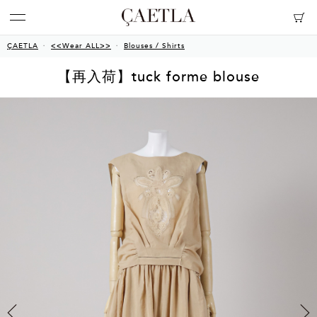
ÇAETLA
<<Wear ALL>>
Blouses / Shirts
【再入荷】tuck forme blouse