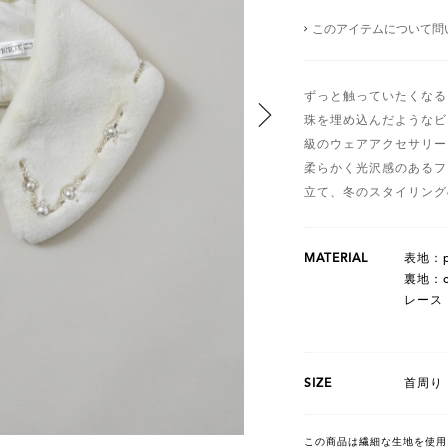
このアイテムについて問
ずっと触っていたくなる
珠を埋め込んだようなビ
級のウェアアクセサリー
柔らかく光沢感のあるフ
立て、冬のスタイリング
MATERIAL
表地：po
裏地：cu
レース：
SIZE
首周り：
この商品は繊細な生地を使用