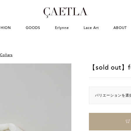
SHION
GOODS
Erlynne
Lace Art
ABOUT
Collars
【sold out】fu
バリエーションを選