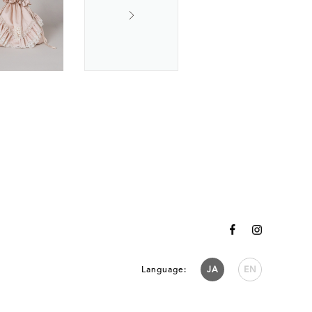
Language:
JA
EN