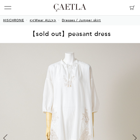
HISCHRONE
<<Wear ALL>>
Dresses / Jumper skirt
【sold out】peasant dress