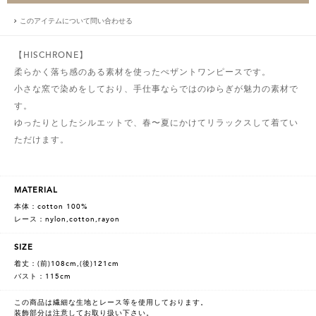
このアイテムについて問い合わせる
【HISCHRONE】
柔らかく落ち感のある素材を使ったぺザントワンピースです。
小さな窯で染めをしており、手仕事ならではのゆらぎが魅力の素材で
す。
ゆったりとしたシルエットで、春〜夏にかけてリラックスして着てい
ただけます。
MATERIAL
本体：cotton 100%
レース：nylon,cotton,rayon
SIZE
着丈：(前)108cm,(後)121cm
バスト：115cm
この商品は繊細な生地とレース等を使用しております。
装飾部分は注意してお取り扱い下さい。