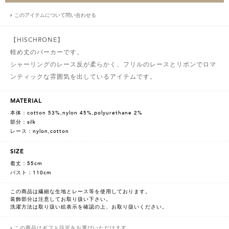
このアイテムについて問い合わせる
【HISCHRONE】
軽め丈のパーカーです。
シャーリングのレース反が柔らかく、フリルのレースとリボンでロマ
ンティックな雰囲気を出しているアイテムです。
MATERIAL
本体：cotton 53%,nylon 45%,polyurethane 2%
部分：silk
レース：nylon,cotton
SIZE
着丈：55cm
バスト：110cm
この商品は繊細な生地とレース等を使用しております。
装飾部分は注意してお取り扱い下さい。
洗濯方法は取り扱い絵表示を確認の上、お取り扱いください。
この商品はギフト設定をお選びいただけます