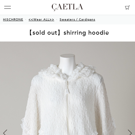
HISCHRONE
<<Wear ALL>>
Sweaters / Cardigans
【sold out】shirring hoodie