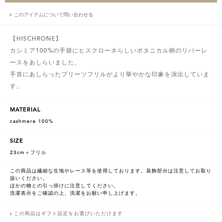
このアイテムについて問い合わせる
【HISCHRONE】
カシミア100%の⼿袋にヒスクローネらしいボタニカル柄のリバーレ
ースをあしらいました。
⼿⾸にあしらったプリーツフリルがより華やかな印象を演出していま
す。
MATERIAL
cashmere 100%
SIZE
23cm＋フリル
この商品は繊細な生地やレース等を使用しております。装飾部分は注意してお取り
扱いください。
ほかの物との引っ掛けに注意してください。
洗濯表示をご確認の上、洗濯をお願い申し上げます。
この商品はギフト設定をお選びいただけます