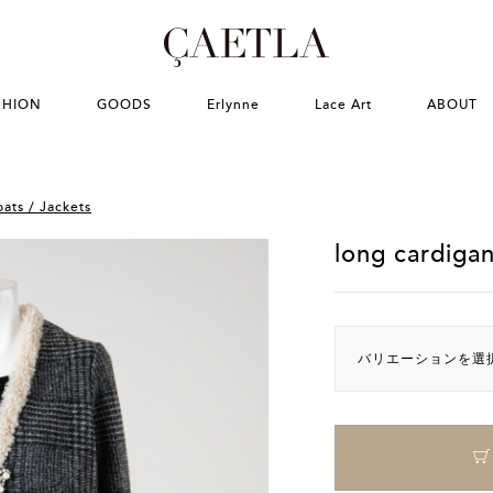
SHION
GOODS
Erlynne
Lace Art
ABOUT
ats / Jackets
long cardiga
バリエーションを選