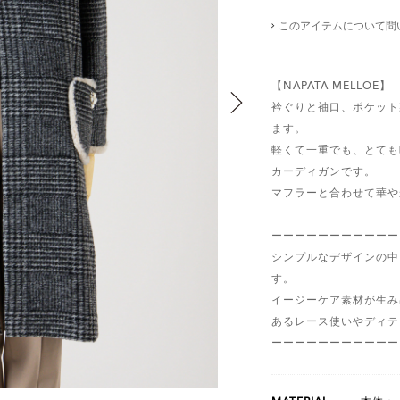
このアイテムについて問
【NAPATA MELLOE】
衿ぐりと袖口、ポケット
ます。
軽くて一重でも、とても
カーディガンです。
マフラーと合わせて華や
ーーーーーーーーーーー
シンプルなデザインの中
す。
イージーケア素材が生み
あるレース使いやディテ
ーーーーーーーーーーー