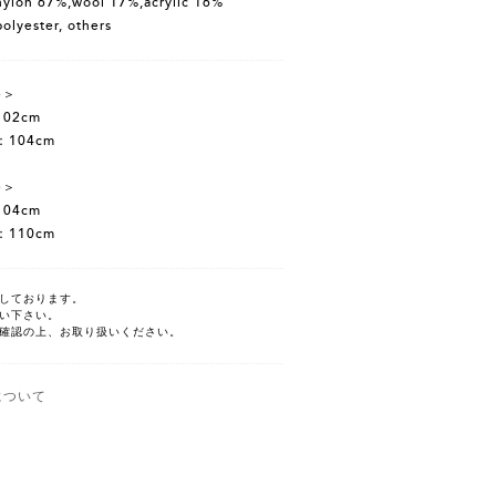
lon 67%,wool 17%,acrylic 16%
yester, others
e＞
02cm
104cm
e＞
04cm
110cm
しております。
い下さい。
確認の上、お取り扱いください。
について