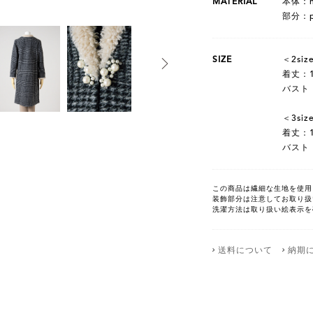
MATERIAL
本体：ny
部分：pol
SIZE
＜2siz
着丈：1
バスト：
＜3siz
着丈：1
バスト：
この商品は繊細な生地を使用
装飾部分は注意してお取り扱
洗濯方法は取り扱い絵表示を
送料について
納期