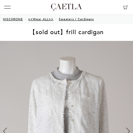
HISCHRONE
<<Wear ALL>>
Sweaters / Cardigans
【sold out】frill cardigan