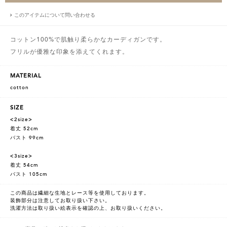
このアイテムについて問い合わせる
コットン100%で肌触り柔らかなカーディガンです。
フリルが優雅な印象を添えてくれます。
MATERIAL
cotton
SIZE
<2size>
着丈 52cm
バスト 99cm
<3size>
着丈 54cm
バスト 105cm
この商品は繊細な生地とレース等を使用しております。
装飾部分は注意してお取り扱い下さい。
洗濯方法は取り扱い絵表示を確認の上、お取り扱いください。