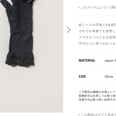
このアイテムについて問
総レースの手袋と5本指
それぞれ単独でも使用し
スマホもつけたまま使用
手のひらに滑り止めつき
MATERIAL
rayon 
SIZE
30cm
この商品は繊細な生地とレー
装飾部分は注意してお取り扱
洗濯方法は取り扱い絵表示を
この商品はギフト設定