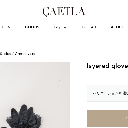
SHION
GOODS
Erlynne
Lace Art
ABOUT
Stoles / Arm covers
layered glov
バリエーションを選