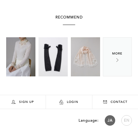
RECOMMEND
SIGN UP
LOGIN
CONTACT
Language:
JA
EN