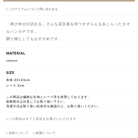
このアイテムについて問い合わせる
「再び幸せが訪れる」そんな花言葉を持つすずらんをあしらったタオ
ルハンカチです。
贈り物としてもおすすめです。
MATERIAL
cotton
SIZE
本体 23×23cm
レース 2cm
この商品は繊細な生地とレース等を使用しております。
装飾部分は注意してお取り扱い下さい。
洗濯方法は取り扱い絵表示を確認の上、お取り扱いください。
この商品はギフト設定をお選びいただけます
送料について
納期について