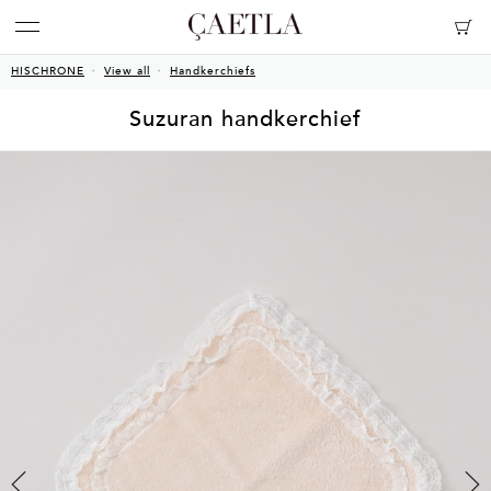
HISCHRONE
View all
Handkerchiefs
Suzuran handkerchief