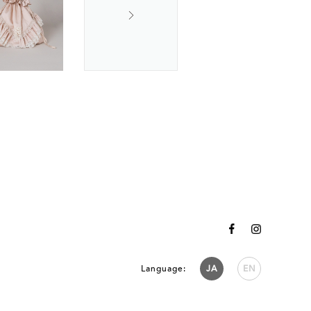
Language:
JA
EN