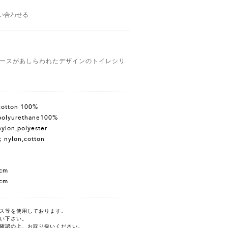
い合わせる
ースがあしらわれたデザインのトイレシリ
tton 100%
lyurethane100%
lon,polyester
ylon,cotton
cm
cm
ス等を使用しております。
い下さい。
確認の上、お取り扱いください。