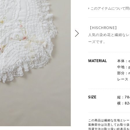
このアイテムについて問
【HISCHRONE】
人気の染め花と繊細なレ
ーズです。
MATERIAL
本体：co
中地：po
部分：ny
レース；n
SIZE
縦：78
横：82
この商品は繊細な生地とレー
装飾部分は注意してお取り扱
洗濯方法は取り扱い絵表示を