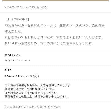
このアイテムについて問い合わせる
【HISCHRONE】
やわらかなガーゼ素材のストールに、立体のレースのバラ、染め花を
添えました。
汗ばむ季節でも肌触りが良いため、気持ちよくお使いいただけます。
扱いやすい素材のため、毎日のお出かけにも重宝しそうです。
MATERIAL
本体：cotton 100%
SIZE
170cm×32cm(レース含む)
この商品は繊細な生地やレース等を使用しております。
装飾部分は注意してお取り扱いください。
ほかの物との引っ掛けに注意してください。
洗濯表示をご確認の上、洗濯をお願い申し上げます。
この商品はギフト設定をお選びいただけます