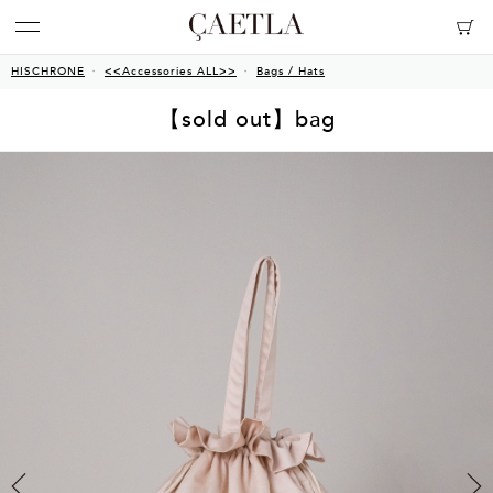
HISCHRONE
<<Accessories ALL>>
Bags / Hats
【sold out】bag