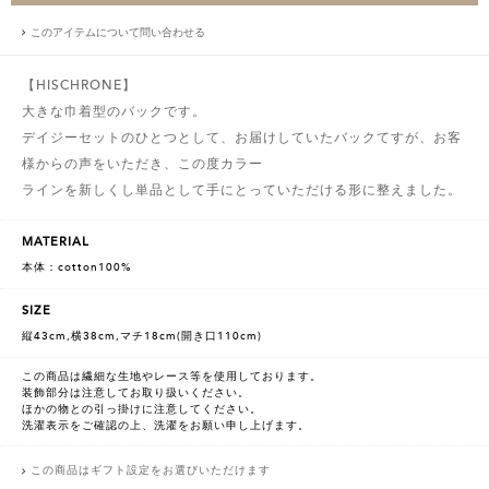
このアイテムについて問い合わせる
【HISCHRONE】
大きな巾着型のバックです。
デイジーセットのひとつとして、お届けしていたバックてすが、お客
様からの声をいただき、この度カラー
ラインを新しくし単品として手にとっていただける形に整えました。
MATERIAL
本体：cotton100%
SIZE
縦43cm,横38cm,マチ18cm(開き口110cm)
この商品は繊細な生地やレース等を使用しております。
装飾部分は注意してお取り扱いください。
ほかの物との引っ掛けに注意してください。
洗濯表示をご確認の上、洗濯をお願い申し上げます。
この商品はギフト設定をお選びいただけます