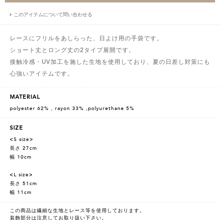
このアイテムについて問い合わせる
レースにフリルをあしらった、日よけ用の手袋です。
ショート丈とロング丈の2タイプ展開です。
接触冷感・UV加工を施した生地を使用しており、夏の日差し対策にも
心強いアイテムです。
MATERIAL
polyester 62% , rayon 33% ,polyurethane 5%
SIZE
<S size>
長さ 27cm
幅 10cm
<L size>
長さ 51cm
幅 11cm
この商品は繊細な生地とレース等を使用しております。
装飾部分は注意してお取り扱い下さい。