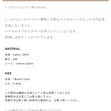
このアイテムについて問い合わせる
しっかりとしたナイロン素材に大胆なケミカルレースとシルクのお花
をあしらいました。
パールやスワロフスキーをポイントにしています。
内側にはポケットがついています。
MATERIAL
本体：nylon 100%
部分：silk
レース：cotton,nylon
SIZE
本体：18cm×12cm
マチ：3.5cm
この商品は繊細な生地とレース等を使用しております。
装飾部分は注意してお取り扱い下さい。
洗濯方法は取り扱い絵表示を確認の上、お取り扱いください。
この商品はギフト設定をお選びいただけます