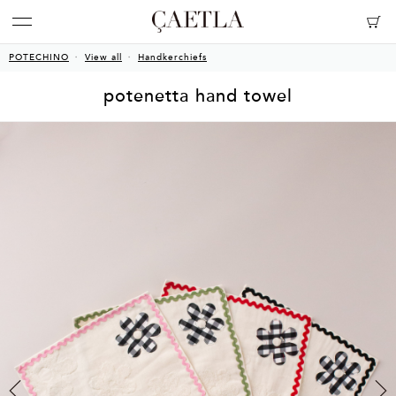
POTECHINO
View all
Handkerchiefs
potenetta hand towel