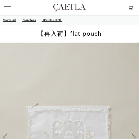
View all
Pouches
HISCHRONE
【再入荷】flat pouch