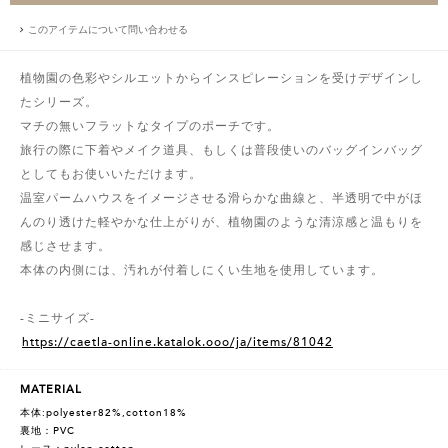
このアイテムについて問い合わせる
植物園の色彩やシルエットからインスピレーションを受けデザインし
たシリーズ。
マチの無いフラットなタイプのポーチです。
旅行の際に下着やメイク道具、もしくは普段使いのバッグインバッグ
としてもお使いいただけます。
温室パームハウスをイメージさせる滑らかな曲線と、半透明で中がほ
んのり透けた軽やかな仕上がりが、植物園のような清涼感と温もりを
感じさせます。
本体の内側には、汚れが付着しにくい生地を使用しています。
-ミニサイズ-
https://caetla-online.katalok.ooo/ja/items/81042
MATERIAL
本体:polyester82%,cotton18%
裏地：PVC