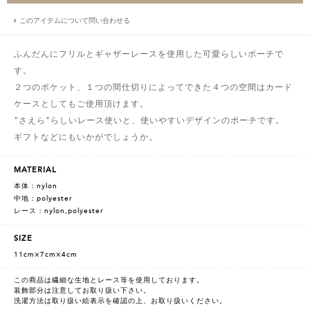
このアイテムについて問い合わせる
ふんだんにフリルとギャザーレースを使用した可愛らしいポーチで
す。
２つのポケット、１つの間仕切りによってできた４つの空間はカード
ケースとしてもご使用頂けます。
"さえら"らしいレース使いと、使いやすいデザインのポーチです。
ギフトなどにもいかがでしょうか。
MATERIAL
本体：nylon
中地：polyester
レース：nylon,polyester
SIZE
11cm×7cm×4cm
この商品は繊細な生地とレース等を使用しております。
装飾部分は注意してお取り扱い下さい。
洗濯方法は取り扱い絵表示を確認の上、お取り扱いください。