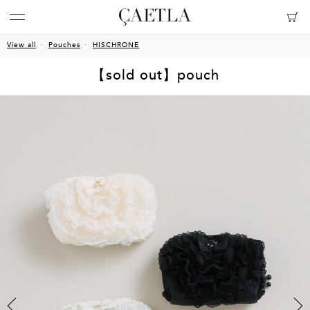
View all
Pouches
HISCHRONE
【sold out】pouch