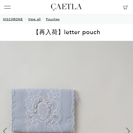
HISCHRONE
View all
Pouches
【再入荷】letter pouch