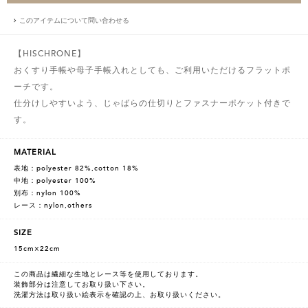
このアイテムについて問い合わせる
【HISCHRONE】
おくすり手帳や母子手帳入れとしても、ご利用いただけるフラットポ
ーチです。
仕分けしやすいよう、じゃばらの仕切りとファスナーポケット付きで
す。
MATERIAL
表地：polyester 82%,cotton 18%
中地：polyester 100%
別布：nylon 100%
レース：nylon,others
SIZE
15cm×22cm
この商品は繊細な生地とレース等を使用しております。
装飾部分は注意してお取り扱い下さい。
洗濯方法は取り扱い絵表示を確認の上、お取り扱いください。