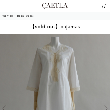
View all
Room wears
【sold out】pajamas