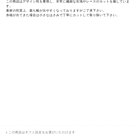
この商品はデザイン性を重視し、非常に繊細な生地やレースのカットを施していま
す。
素材の性質上、裁ち幅が出やすくなっておりますがご了承下さい。
糸端が出てきた場合は小さなはさみで丁寧にカットして取り除いて下さい。
この商品はギフト設定をお選びいただけます