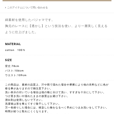
このアイテムについて問い合わせる
綿素材を使用したパジャマです。
胸元のレースに【透かし】という技法を使い、より一層美しく見える
ように仕上げました。
MATERIAL
cotton 100％
SIZE
背丈:78cm
バスト:106cm
ウエスト:109cm
この商品は、素材の品質上、汗や雨で濡れた場合や摩擦により他の衣料などに色が
移る事がありますので御注意下さい。
洗い表示の付いている場合は他の物と分けて洗い、すすぎを十分にして下さい。
つけ置き洗いや濡れたままの放置はお避け下さい。
漂白剤は使用しないで下さい。
洗濯後は形を整えてすぐ陰干しして下さい。
万一色移りした場合には、移染した物をなるべく早めにつまみ洗いをして下さい。
時間が経つと取れにくくなります。