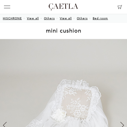
HISCHRONE
View all
Others
View all
Others
Bed room
mini cushion