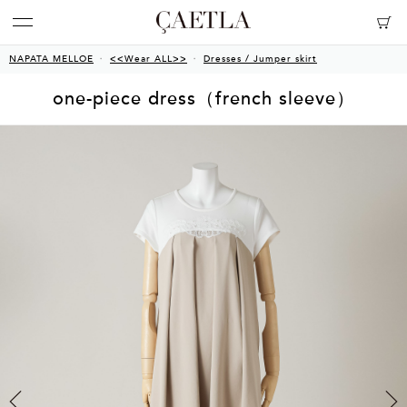
NAPATA MELLOE
<<Wear ALL>>
Dresses / Jumper skirt
one-piece dress（french sleeve）