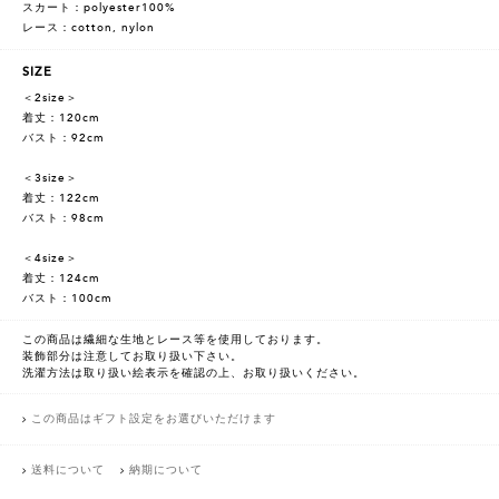
スカート：polyester100%
レース：cotton, nylon
SIZE
＜2size＞
着丈：120cm
バスト：92cm
＜3size＞
着丈：122cm
バスト：98cm
＜4size＞
着丈：124cm
バスト：100cm
この商品は繊細な生地とレース等を使用しております。
装飾部分は注意してお取り扱い下さい。
洗濯方法は取り扱い絵表示を確認の上、お取り扱いください。
この商品はギフト設定をお選びいただけます
送料について
納期について