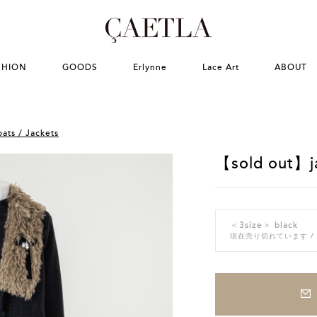
SHION
GOODS
Erlynne
Lace Art
ABOUT
ats / Jackets
【sold out】j
＜3size＞ black
現在売り切れています
/