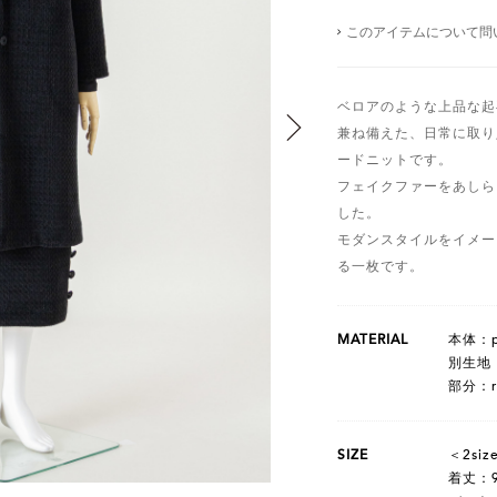
このアイテムについて問
ベロアのような上品な起
兼ね備えた、日常に取り
ードニットです。
フェイクファーをあしら
した。
モダンスタイルをイメー
る一枚です。
MATERIAL
本体：po
別生地：p
部分：ra
SIZE
＜2siz
着丈：9