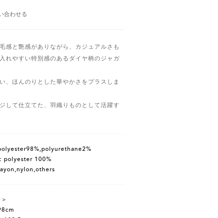
い合わせる
毛感と艶感がありながら、カジュアルさも
入れやすい特別感のあるダイヤ柄のジャガ
い、ほんのりとした華やかさをプラスしま
ジして仕立てた、羽織りものとして活躍す
lyester98%,polyurethane2%
olyester 100%
yon,nylon,others
e＞
8cm