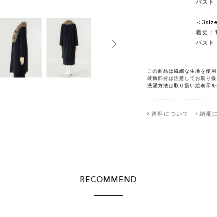
バスト：
＜3siz
着丈：1
バスト：
この商品は繊細な生地を使用
装飾部分は注意してお取り扱
洗濯方法は取り扱い絵表示を
送料について
納期
RECOMMEND