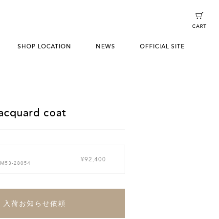
CART
SHOP LOCATION
NEWS
OFFICIAL SITE
acquard coat
¥92,400
 M53-28054
入荷お知らせ依頼