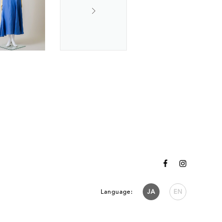
Language:
JA
EN