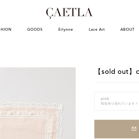
SHION
GOODS
Erlynne
Lace Art
ABOUT
【sold out】c
pink
現在売り切れています
/