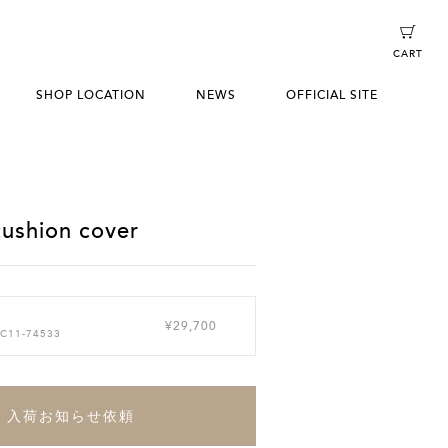
CART
SHOP LOCATION
NEWS
OFFICIAL SITE
ushion cover
¥29,700
 C11-74533
入荷お知らせ依頼