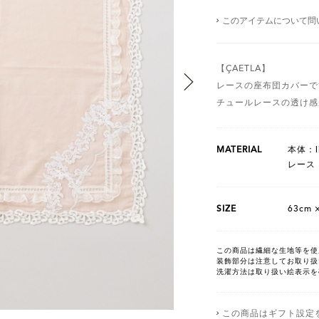
このアイテムについて問
【ÇAETLA】
レースの座布団カバーで
チュールレースの透け感
MATERIAL
本体：li
レース：po
SIZE
63cm 
この商品は繊細な生地等を使
装飾部分は注意してお取り扱
洗濯方法は取り扱い絵表示を
この商品はギフト設定