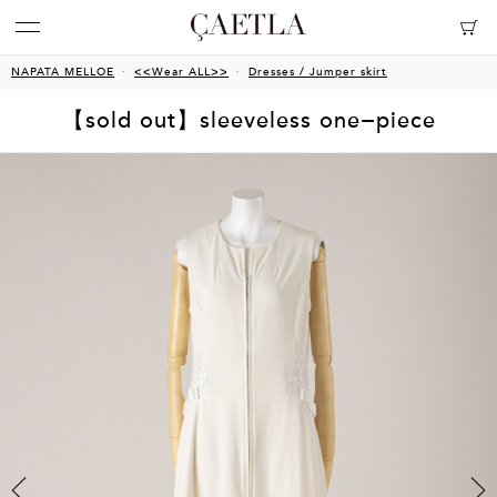
NAPATA MELLOE
<<Wear ALL>>
Dresses / Jumper skirt
【sold out】sleeveless one−piece