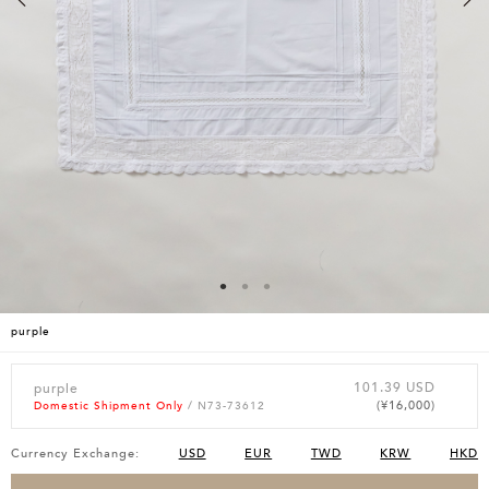
purple
101.39 USD
purple
(¥16,000)
Domestic Shipment Only
/ N73-73612
Currency Exchange:
USD
EUR
TWD
KRW
HKD