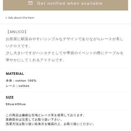
Get notified when available
Ask about this item
【ANLICO】
お部屋に馴染みやすいシンプルなデザインでありながらレースが美し
いクロスです。
少し大きいですがハンカチとしてや季節のイベントの際にテーブルを
華やかにしてくれるアイテムです。
MATERIAL
本体：cotton 100%
レース：cotton
SIZE
59cm✕59cm
この商品は繊細な生地とレース等を使用しております。
装飾部分は注意してお取り扱い下さい。
洗濯方法は取り扱い絵表示を確認の上、お取り扱いください。