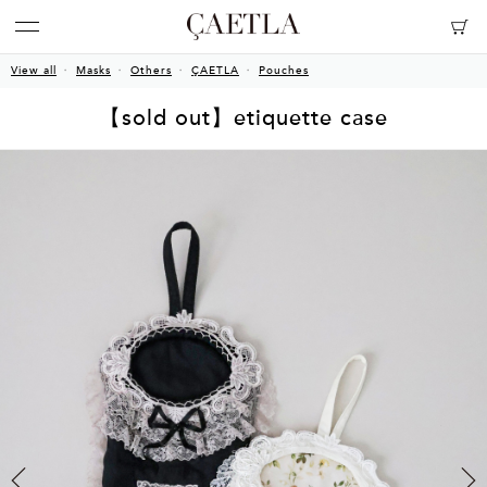
View all
Masks
Others
ÇAETLA
Pouches
【sold out】etiquette case