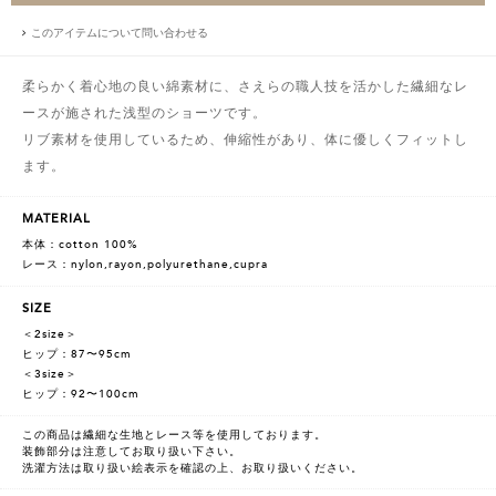
このアイテムについて問い合わせる
柔らかく着心地の良い綿素材に、さえらの職人技を活かした繊細なレ
ースが施された浅型のショーツです。
リブ素材を使用しているため、伸縮性があり、体に優しくフィットし
ます。
MATERIAL
本体：cotton 100%
レース：nylon,rayon,polyurethane,cupra
SIZE
＜2size＞
ヒップ：87〜95cm
＜3size＞
ヒップ：92〜100cm
この商品は繊細な生地とレース等を使用しております。
装飾部分は注意してお取り扱い下さい。
洗濯方法は取り扱い絵表示を確認の上、お取り扱いください。