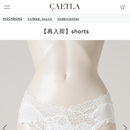
HISCHRONE
<<Wear ALL>>
Underclothes
【再入荷】shorts