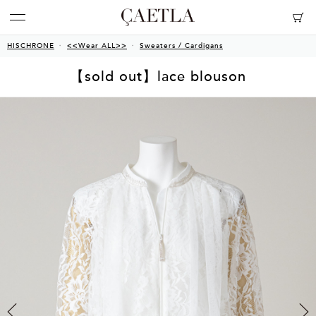
HISCHRONE
<<Wear ALL>>
Sweaters / Cardigans
【sold out】lace blouson