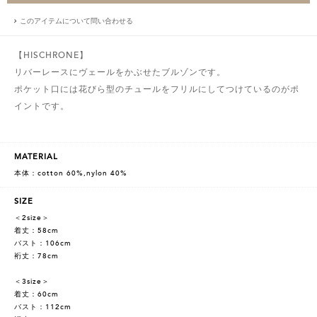
このアイテムについて問い合わせる
【HISCHRONE】
リバーレースにヴェールをかぶせたブルゾンです。
ポケット口には花びら型のチュールをフリルにしてつけているのがポ
イントです。
MATERIAL
本体：cotton 60%,nylon 40%
SIZE
＜2size＞
着丈：58cm
バスト：106cm
裄丈：78cm
＜3size＞
着丈：60cm
バスト：112cm