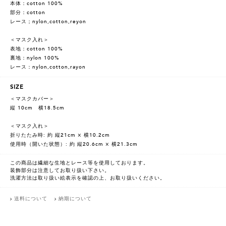
本体：cotton 100%
部分：cotton
レース；nylon,cotton,reyon
＜マスク入れ＞
表地：cotton 100%
裏地：nylon 100%
レース：nylon,cotton,rayon
SIZE
＜マスクカバー＞
縦 10cm 横18.5cm
＜マスク入れ＞
折りたたみ時: 約 縦21cm × 横10.2cm
使用時（開いた状態）: 約 縦20.6cm × 横21.3cm
この商品は繊細な生地とレース等を使用しております。
装飾部分は注意してお取り扱い下さい。
洗濯方法は取り扱い絵表示を確認の上、お取り扱いください。
送料について
納期について