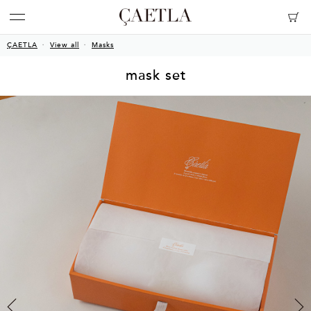
ÇAETLA
View all
Masks
mask set