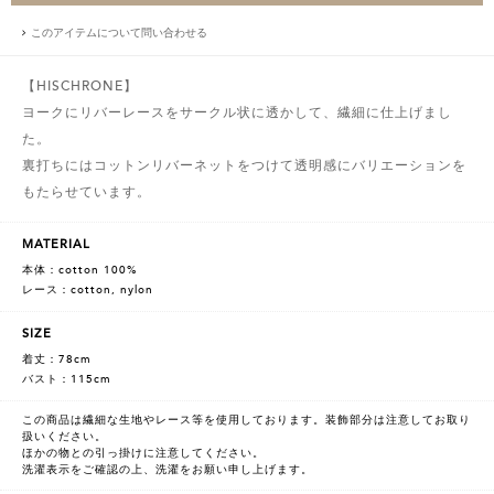
このアイテムについて問い合わせる
【HISCHRONE】
ヨークにリバーレースをサークル状に透かして、繊細に仕上げまし
た。
裏打ちにはコットンリバーネットをつけて透明感にバリエーションを
もたらせています。
MATERIAL
本体：cotton 100%
レース：cotton, nylon
SIZE
着丈：78cm
バスト：115cm
この商品は繊細な生地やレース等を使用しております。装飾部分は注意してお取り
扱いください。
ほかの物との引っ掛けに注意してください。
洗濯表示をご確認の上、洗濯をお願い申し上げます。