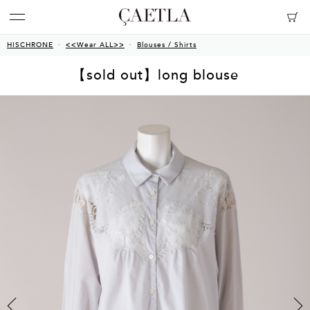
HISCHRONE
<<Wear ALL>>
Blouses / Shirts
【sold out】long blouse