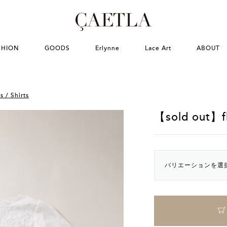
SHION
GOODS
Erlynne
Lace Art
ABOUT
s / Shirts
【sold out】fl
バリエーションを選