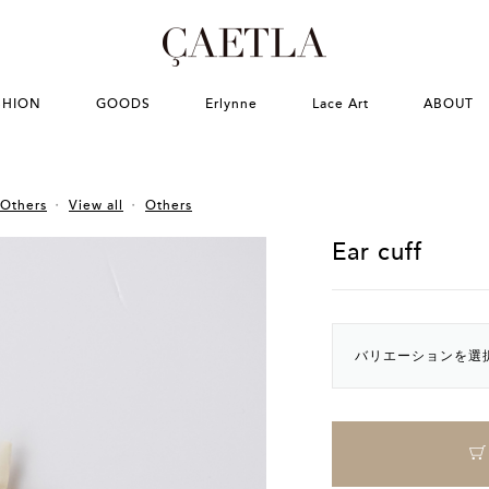
SHION
GOODS
Erlynne
Lace Art
ABOUT
Others
View all
Others
Ear cuff
バリエーションを選