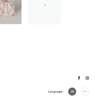
Language:
JA
EN