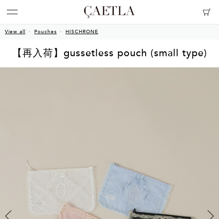
View all
Pouches
HISCHRONE
【再入荷】gussetless pouch (small type)