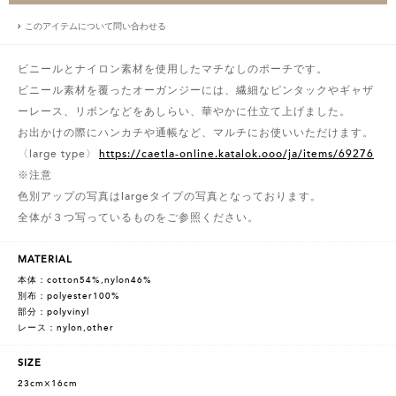
このアイテムについて問い合わせる
ビニールとナイロン素材を使用したマチなしのポーチです。
ビニール素材を覆ったオーガンジーには、繊細なピンタックやギャザ
ーレース、リボンなどをあしらい、華やかに仕立て上げました。
お出かけの際にハンカチや通帳など、マルチにお使いいただけます。
〈large type〉
https://caetla-online.katalok.ooo/ja/items/69276
※注意
色別アップの写真はlargeタイプの写真となっております。
全体が３つ写っているものをご参照ください。
MATERIAL
本体：cotton54%,nylon46%
別布：polyester100%
部分：polyvinyl
レース：nylon,other
SIZE
23cm×16cm