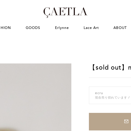
SHION
GOODS
Erlynne
Lace Art
ABOUT
【sold out】m
ecru
現在売り切れています
/