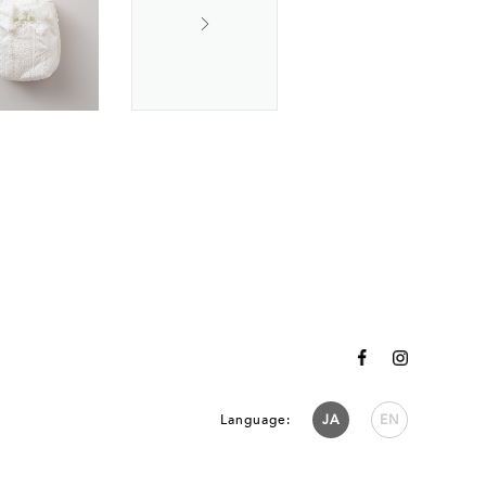
Language:
JA
EN