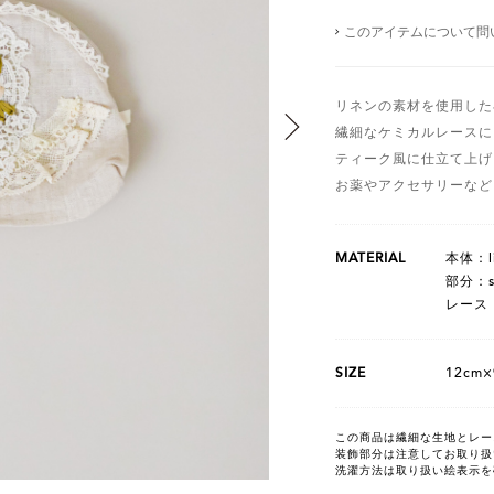
このアイテムについて問
リネンの素材を使用した
繊細なケミカルレースに
ティーク風に仕立て上げ
お薬やアクセサリーなど
MATERIAL
本体：l
部分：si
レース：n
SIZE
12cm×
この商品は繊細な生地とレー
装飾部分は注意してお取り扱
洗濯方法は取り扱い絵表示を