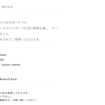
い合わせる
小さめのポーチです。
シルクのリボンでお花の刺繍を施し、アン
ました。
を入れてご使用いただけます。
inen
lk
ylon,cotton
9cm×3.5cm
ス等を使用しております。
い下さい。
確認の上、お取り扱いください。