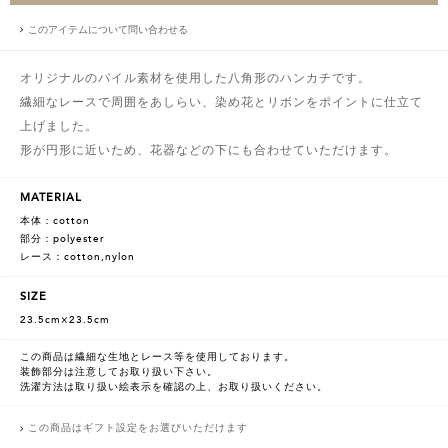
このアイテムについて問い合わせる
オリジナルのパイル素材を使用した八角形のハンカチです。
繊細なレースで周囲をあしらい、染め花とリボンをポイントに仕立て
上げました。
形が円形に近いため、花器などの下にも合わせていただけます。
MATERIAL
本体：cotton
部分：polyester
レース：cotton,nylon
SIZE
23.5cm×23.5cm
この商品は繊細な生地とレース等を使用しております。
装飾部分は注意してお取り扱い下さい。
洗濯方法は取り扱い絵表示を確認の上、お取り扱いください。
この商品はギフト設定をお選びいただけます