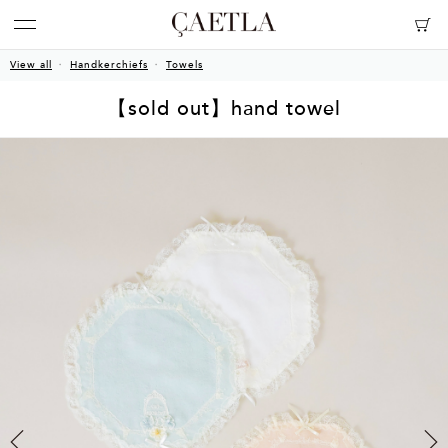
View all
Handkerchiefs
Towels
【sold out】hand towel