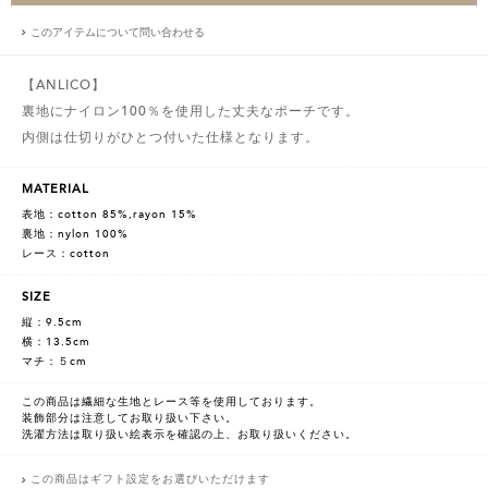
このアイテムについて問い合わせる
【ANLICO】
裏地にナイロン100％を使用した丈夫なポーチです。
内側は仕切りがひとつ付いた仕様となります。
MATERIAL
表地：cotton 85%,rayon 15%
裏地：nylon 100%
レース：cotton
SIZE
縦：9.5cm
横：13.5cm
マチ：５cm
この商品は繊細な生地とレース等を使用しております。
装飾部分は注意してお取り扱い下さい。
洗濯方法は取り扱い絵表示を確認の上、お取り扱いください。
この商品はギフト設定をお選びいただけます