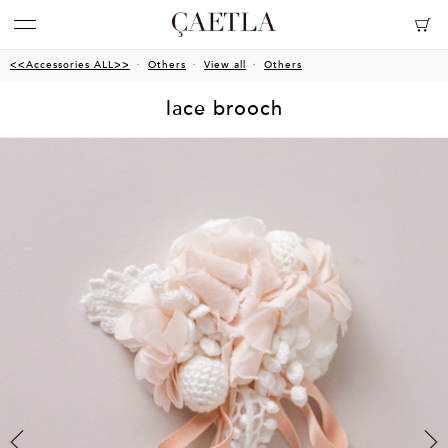
<<Accessories ALL>>
Others
View all
Others
lace brooch